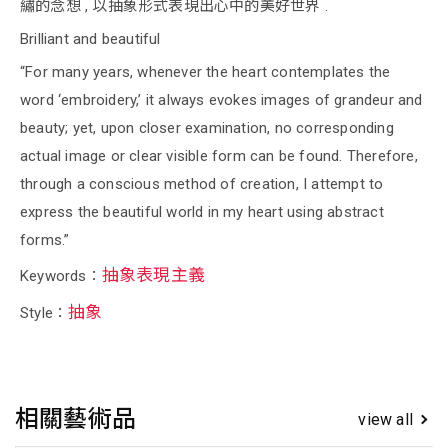
繡的念想 , 以抽象形式表現出心中的美好世界 .
Brilliant and beautiful
“For many years, whenever the heart contemplates the
word ‘embroidery,’ it always evokes images of grandeur and
beauty; yet, upon closer examination, no corresponding
actual image or clear visible form can be found. Therefore,
through a conscious method of creation, I attempt to
express the beautiful world in my heart using abstract
forms.”
抽象表現主義
Keywords：
抽象
Style：
相關藝術品
view all