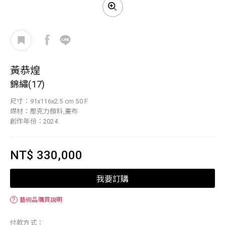
黃恭煌
錦繡(17)
尺寸：91x116x2.5 cm 50 F
媒材：壓克力顏料,畫布
創作年份：2024
NT$ 330,000
我要訂購
？
藝術品購買說明
付款方式：