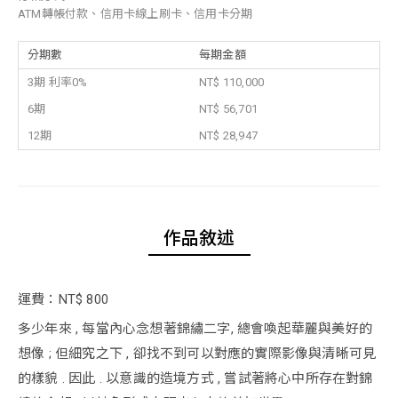
ATM轉帳付款、信用卡線上刷卡、信用卡分期
分期數
每期金額
3期 利率0%
NT$ 110,000
6期
NT$ 56,701
12期
NT$ 28,947
作品敘述
運費：NT$ 800
多少年來 , 每當內心念想著錦繡二字, 總會喚起華麗與美好的
想像 ; 但細究之下 , 卻找不到可以對應的實際影像與清晰可見
的樣貌 . 因此 . 以意識的造境方式 , 嘗試著將心中所存在對錦