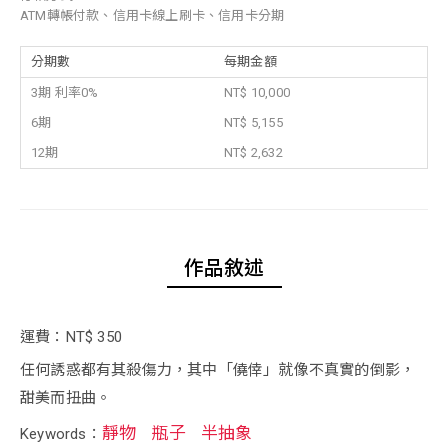
ATM轉帳付款、信用卡線上刷卡、信用卡分期
分期數
每期金額
3期 利率0%
NT$ 10,000
6期
NT$ 5,155
12期
NT$ 2,632
作品敘述
運費：NT$ 350
任何誘惑都有其殺傷力，其中「僥倖」就像不真實的倒影，
甜美而扭曲。
靜物
瓶子
半抽象
Keywords：