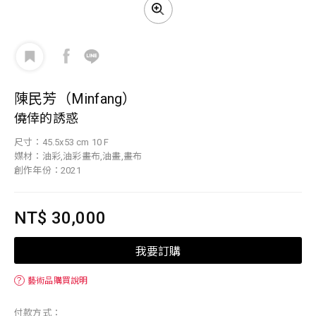
陳民芳（Minfang）
僥倖的誘惑
尺寸：45.5x53 cm 10 F
媒材：油彩,油彩畫布,油畫,畫布
創作年份：2021
NT$ 30,000
我要訂購
？
藝術品購買說明
付款方式：