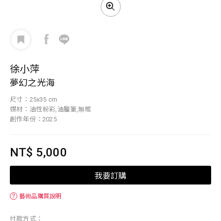
徐小萍
夢幻之光海
尺寸：25x35 cm
媒材：油性粉彩,油臘筆,無框
創作年份：2025
NT$ 5,000
我要訂購
？
藝術品購買說明
付款方式：