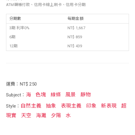
ATM轉帳付款、信用卡線上刷卡、信用卡分期
分期數
每期金額
3期 利率0%
NT$ 1,667
6期
NT$ 859
12期
NT$ 439
運費：NT$ 250
海
色塊
線條
風景
靜物
Subject：
自然主義
抽象
表現主義
印象
新表現
超
Style：
現實
天空
海灘
夕陽
水