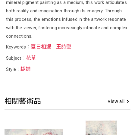
mineral pigment painting as a medium, this work articulates
both reality and imagination through its imagery. Through
this process, the emotions infused in the artwork resonate
with the viewer, fostering increasingly intricate and complex
connections.
夏日相遇
王詩瑩
Keywords：
花草
Subject：
蝴蝶
Style：
相關藝術品
view all