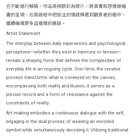
也不斷進行解碼，作品使用膠彩為媒介，將真實和想像做繪
畫的呈現，在其過程中把投注的情感傳遞到觀賞者的眼中，
繼續編織更多且複雜的連結。
Artist Statement
The interplay between daily experiences and psychological
perceptions—whether they exist in harmony or tension—
reveals a shaping force that defines the complexities of
everyday life in an ongoing cycle. Over time, the creative
process transforms what is conveyed on the canvas,
encompassing both reality and illusion; it serves as a
precise record and a form of resistance against the
constraints of reality.
Art-making embodies a continuous dialogue with the self,
engaging in the dual process of weaving an encoded
symbol while simultaneously decoding it. Utilizing traditional