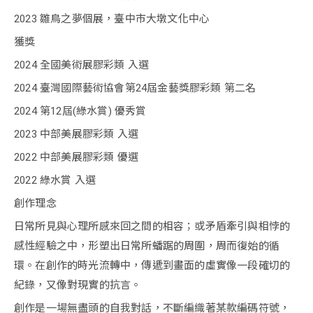
2023 雛鳥之夢個展，臺中市大墩文化中心
獲獎
2024 全國美術展膠彩類 入選
2024 臺灣國際藝術協會第24屆金藝獎膠彩類 第二名
2024 第12屆(綠水賞) 優秀賞
2023 中部美展膠彩類 入選
2022 中部美展膠彩類 優選
2022 綠水賞 入選
創作理念
日常所見與心理所感來回之間的相容；或矛盾牽引與相悖的
感性經驗之中，形塑出日常所蟠踞的周圍，周而復始的循
環。在創作的時光流轉中，傳遞到畫面的虛實像一段確切的
紀錄，又像對現實的抗言。
創作是一場無盡頭的自我對話，不斷編織著某款編碼符號，