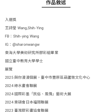
作品敘述
入選獎
王詩瑩 Wang,Shih-Ying
FB：Shih-ying Wang
IG：@sharonwangw
東海大學美術研究所膠彩組畢業
國立臺中教育大學學士
展覽
2025 與你漫漫個展，臺中市豐原區葫蘆墩文化中心
2024 綠水畫會聯展
2024 國際彩墨「民俗、風情」藝術大展
2024 東碩會日本福岡聯展
2023 臺灣膠彩畫協會聯展