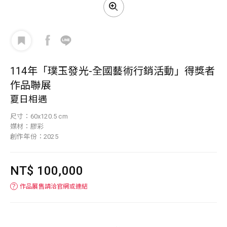
114年「璞玉發光-全國藝術行銷活動」得獎者
作品聯展
夏日相遇
尺寸：60x120.5 cm
媒材：膠彩
創作年份：2025
NT$ 100,000
？
作品展售請洽官網或連結