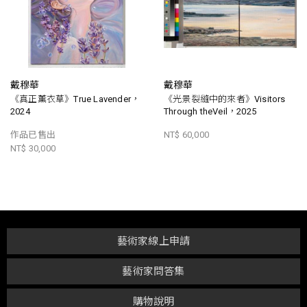
戴穆華
戴穆華
《真正薰衣草》True Lavender，
《光景裂縫中的來者》Visitors
2024
Through theVeil，2025
作品已售出
NT$ 60,000
NT$ 30,000
藝術家線上申請
藝術家問答集
購物說明