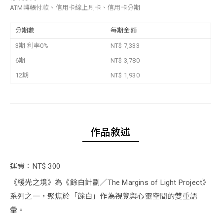
ATM轉帳付款、信用卡線上刷卡、信用卡分期
分期數
每期金額
3期 利率0%
NT$ 7,333
6期
NT$ 3,780
12期
NT$ 1,930
作品敘述
運費：NT$ 300
《緩光之境》為《餘白計劃／The Margins of Light Project》
系列之一，聚焦於「餘白」作為視覺與心靈空間的雙重語
彙。