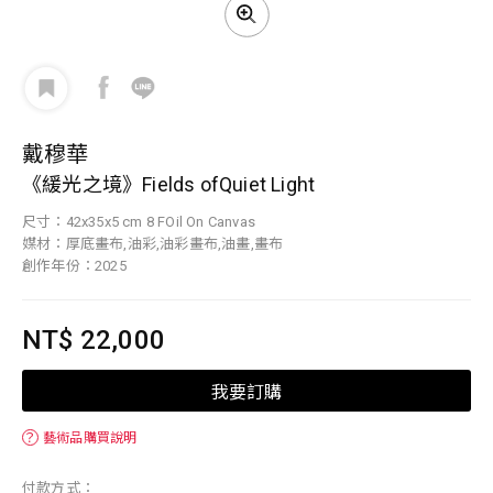
戴穆華
《緩光之境》Fields ofQuiet Light
尺寸：42x35x5 cm 8 FOil On Canvas
媒材：厚底畫布,油彩,油彩畫布,油畫,畫布
創作年份：2025
NT$ 22,000
我要訂購
？
藝術品購買說明
付款方式：