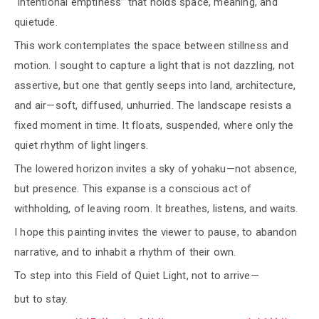
“intentional emptiness” that holds space, meaning, and
quietude.
This work contemplates the space between stillness and
motion. I sought to capture a light that is not dazzling, not
assertive, but one that gently seeps into land, architecture,
and air—soft, diffused, unhurried. The landscape resists a
fixed moment in time. It floats, suspended, where only the
quiet rhythm of light lingers.
The lowered horizon invites a sky of yohaku—not absence,
but presence. This expanse is a conscious act of
withholding, of leaving room. It breathes, listens, and waits.
I hope this painting invites the viewer to pause, to abandon
narrative, and to inhabit a rhythm of their own.
To step into this Field of Quiet Light, not to arrive—
but to stay.