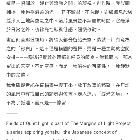
這是一幅關於「靜止與流動之間」的凝視。創作時，我試圖
捕捉一種極為溫柔的光——它不耀眼、不急促，卻如氣息般緩
緩滲入土地與空氣之中。這片風景並不隸屬於時間，它懸浮
於日常之外，彷彿光在默默低語，緩慢移動。
畫面刻意壓低視角，將絕大部分留給天空，造就一片有意為
之的「餘白」。這不僅是構圖的選擇，更是一種主動的空間
安排——一種讓視覺與心理都能呼吸的節奏。對我而言，那片
留出的天空，不是空無，而是一種潛在的可能性，一種靜默
中的完整。
我希望觀者能在這幅畫中慢下來，放下敘事的慾望，在無語
的風景中尋找自己的節奏與位置。走入這片「緩光之境」，
不為了抵達，而只是——停留。
⸻
Fields of Quiet Light is part of The Margins of Light Project,
a series exploring yohaku—the Japanese concept of