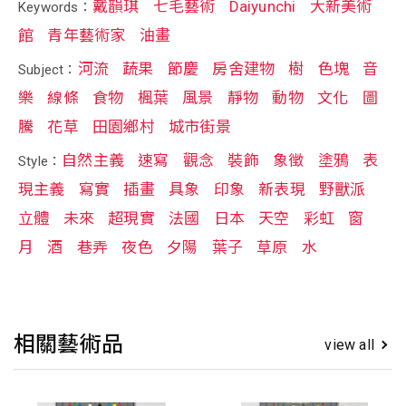
戴韻琪
七毛藝術
Daiyunchi
大新美術
Keywords：
館
青年藝術家
油畫
河流
蔬果
節慶
房舍建物
樹
色塊
音
Subject：
樂
線條
食物
楓葉
風景
靜物
動物
文化
圖
騰
花草
田園鄉村
城市街景
自然主義
速寫
觀念
裝飾
象徵
塗鴉
表
Style：
現主義
寫實
插畫
具象
印象
新表現
野獸派
立體
未來
超現實
法國
日本
天空
彩虹
窗
月
酒
巷弄
夜色
夕陽
葉子
草原
水
相關藝術品
view all