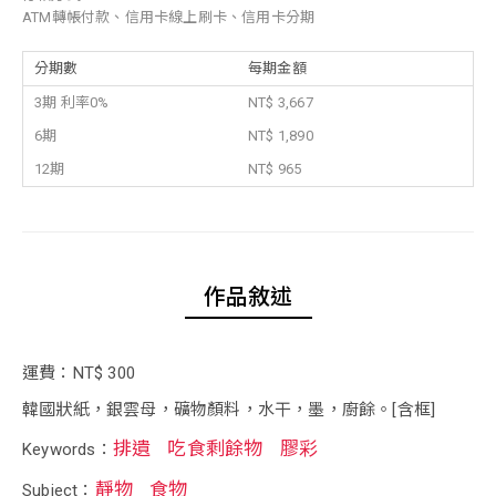
ATM轉帳付款、信用卡線上刷卡、信用卡分期
分期數
每期金額
3期 利率0%
NT$ 3,667
6期
NT$ 1,890
12期
NT$ 965
作品敘述
運費：NT$ 300
韓國狀紙，銀雲母，礦物顏料，水干，墨，廚餘。[含框]
排遺
吃食剩餘物
膠彩
Keywords：
靜物
食物
Subject：