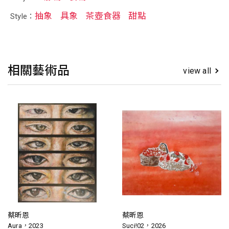
抽象
具象
茶壺食器
甜點
Style：
相關藝術品
view all
蔡昕恩
蔡昕恩
Aura，2023
Suci!02，2026