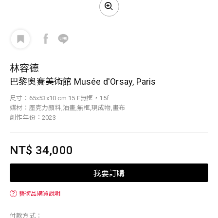
林容德
巴黎奧賽美術館 Musée d'Orsay, Paris
尺寸：65x53x10 cm 15 F無框，15f
媒材：壓克力顏料,油畫,無框,現成物,畫布
創作年份：2023
NT$ 34,000
我要訂購
？
藝術品購買說明
付款方式：