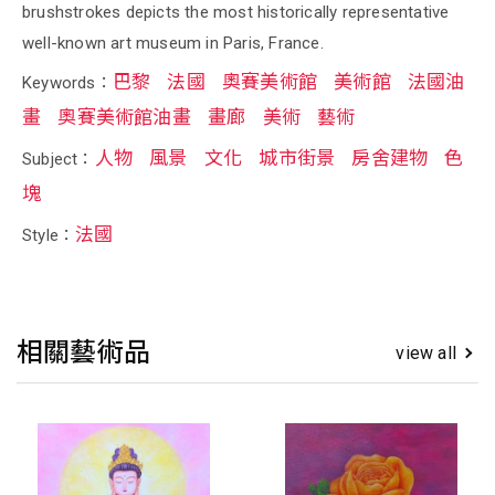
brushstrokes depicts the most historically representative
well-known art museum in Paris, France.
巴黎
法國
奧賽美術館
美術館
法國油
Keywords：
畫
奧賽美術館油畫
畫廊
美術
藝術
人物
風景
文化
城市街景
房舍建物
色
Subject：
塊
法國
Style：
相關藝術品
view all