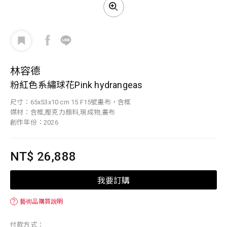
林容德
粉紅色系繡球花Pink hydrangeas
尺寸：65x53x10 cm 15 F15號畫布，含框
媒材：含框,壓克力顏料,現成物,畫布
創作年份：2026
NT$ 26,888
我要訂購
？
藝術品購買說明
付款方式：