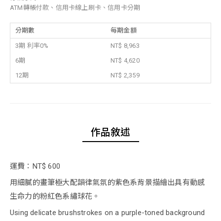
ATM轉帳付款、信用卡線上刷卡、信用卡分期
分期數
每期金額
3期 利率0%
NT$ 8,963
6期
NT$ 4,620
12期
NT$ 2,359
作品敘述
運費：NT$ 600
用細膩的畫筆極大配韻律氣氛的紫色系背景描繪出具有動感
生命力的粉紅色系繡球花。
Using delicate brushstrokes on a purple-toned background