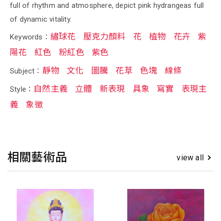
full of rhythm and atmosphere, depict pink hydrangeas full
of dynamic vitality.
繡球花
壓克力顏料
花
植物
花卉
紫
Keywords：
陽花
紅色
粉紅色
紫色
靜物
文化
圖騰
花草
色塊
線條
Subject：
自然主義
立體
新表現
具象
寫實
表現主
Style：
義
象徵
相關藝術品
view all