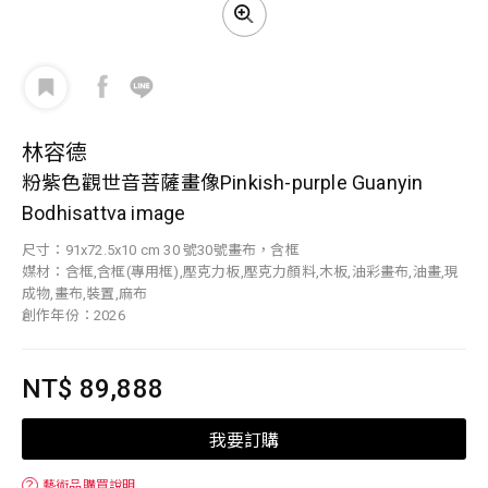
林容德
粉紫色觀世音菩薩畫像Pinkish-purple Guanyin
Bodhisattva image
尺寸：91x72.5x10 cm 30 號30號畫布，含框
媒材：含框,含框(專用框),壓克力板,壓克力顏料,木板,油彩畫布,油畫,現
成物,畫布,裝置,麻布
創作年份：2026
NT$ 89,888
我要訂購
？
藝術品購買說明