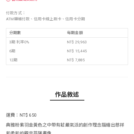
付款方式：
ATM轉帳付款、信用卡線上刷卡、信用卡分期
分期數
每期金額
3期 利率0%
NT$ 29,963
6期
NT$ 15,445
12期
NT$ 7,885
作品敘述
運費：NT$ 650
典雅粉紫羽金黃色之中帶有莊嚴氣派的創作理念描繪出慈祥
和柔和的觀音菩薩畫像