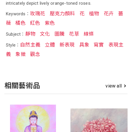
intricately depict lively orange-toned roses.
玫瑰花
壓克力顏料
花
植物
花卉
薔
Keywords：
薇
橘色
紅色
紫色
靜物
文化
圖騰
花草
線條
Subject：
自然主義
立體
新表現
具象
寫實
表現主
Style：
義
象徵
觀念
相關藝術品
view all