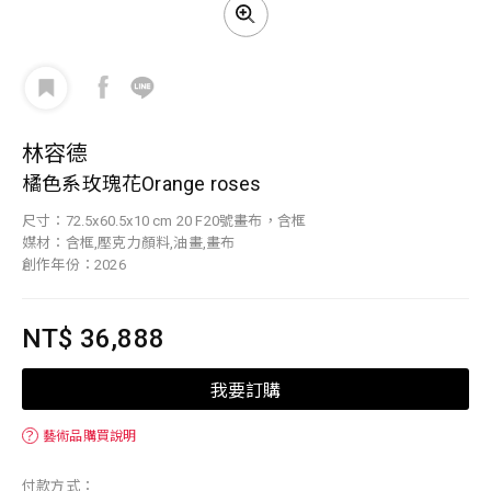
林容德
橘色系玫瑰花Orange roses
尺寸：72.5x60.5x10 cm 20 F20號畫布，含框
媒材：含框,壓克力顏料,油畫,畫布
創作年份：2026
NT$ 36,888
我要訂購
？
藝術品購買說明
付款方式：