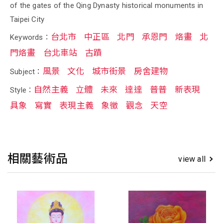
of the gates of the Qing Dynasty historical monuments in
Taipei City
台北市
中正區
北門
承恩門
烙畫
北
Keywords：
門烙畫
台北車站
古蹟
風景
文化
城市街景
房舍建物
Subject：
自然主義
立體
未來
達達
普普
新表現
Style：
具象
寫實
表現主義
象徵
觀念
天空
相關藝術品
view all