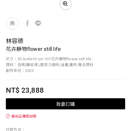
林容德
花卉靜物flower still life
尺寸：53.5x45x10 cm 10 F花卉靜物flower still life
媒材：含框(簡易框),壓克力顏料,油畫,畫布,複合媒材
創作年份：2020
NT$ 23,888
我要訂購
？
藝術品購買說明
付款方式：