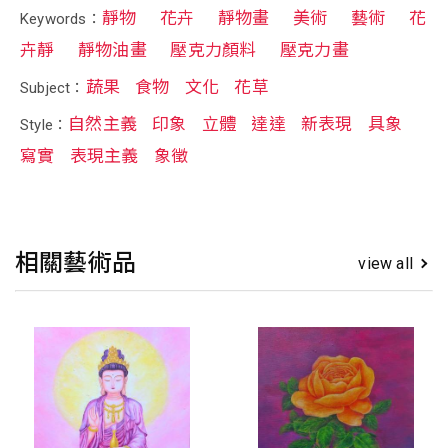
靜物
花卉
靜物畫
美術
藝術
花
Keywords：
卉靜
靜物油畫
壓克力顏料
壓克力畫
蔬果
食物
文化
花草
Subject：
自然主義
印象
立體
達達
新表現
具象
Style：
寫實
表現主義
象徵
相關藝術品
view all