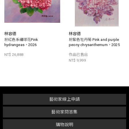
林容德
林容德
粉紅色系繡球花Pink
粉紫色牡丹菊 Pink and purple
hydrangeas，2026
peony chrysanthemum，2025
NT$ 26,888
作品已售出
NT$ 9,999
藝術家線上申請
藝術家問答集
購物說明