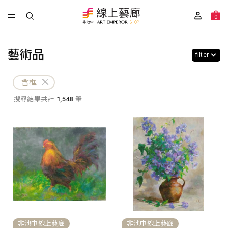
0
藝術品
filter
含框
搜尋結果共計
1,548
筆
非池中線上藝廊
非池中線上藝廊