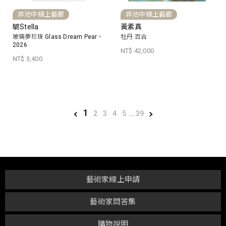
非池中線上藝廊
非池中線上藝廊
毓Stella
黃素真
玻璃夢珍珠 Glass Dream Pear，
牡丹.百合
2026
NT$ 42,000
NT$ 3,400
1
2
3
4
5
...
39
藝術家線上申請
藝術家問答集
購物說明