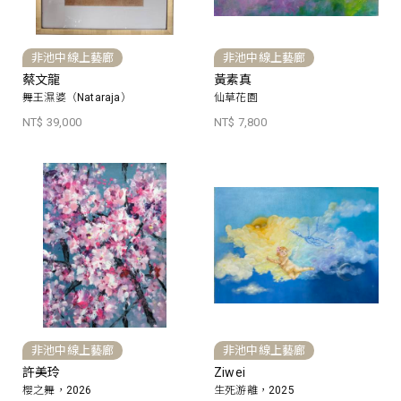
非池中線上藝廊
非池中線上藝廊
蔡文龍
黃素真
舞王濕婆（Nataraja）
仙草花園
NT$ 39,000
NT$ 7,800
非池中線上藝廊
非池中線上藝廊
許美玲
Ziwei
櫻之舞，2026
生死游離，2025