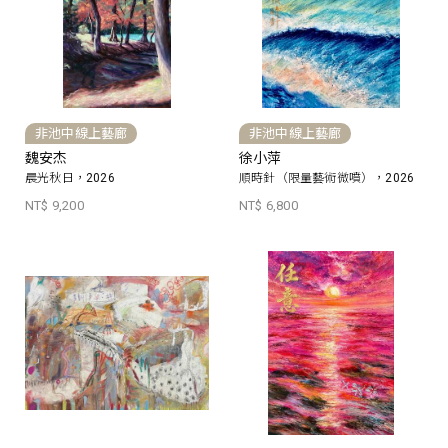
非池中線上藝廊
非池中線上藝廊
魏安杰
徐小萍
晨光秋日，2026
順時針（限量藝術微噴），2026
NT$ 9,200
NT$ 6,800