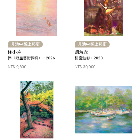
非池中線上藝廊
非池中線上藝廊
徐小萍
劉菁雯
捧（限量藝術微噴），2026
櫥窗魅影，2023
NT$ 9,800
NT$ 30,000