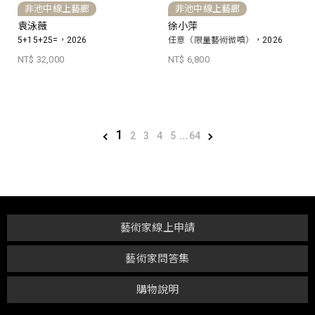
非池中線上藝廊
非池中線上藝廊
袁泳薇
徐小萍
5+15+25=，2026
任意（限量藝術微噴），2026
NT$ 32,000
NT$ 6,800
1
2
3
4
5
...
64
藝術家線上申請
藝術家問答集
購物說明