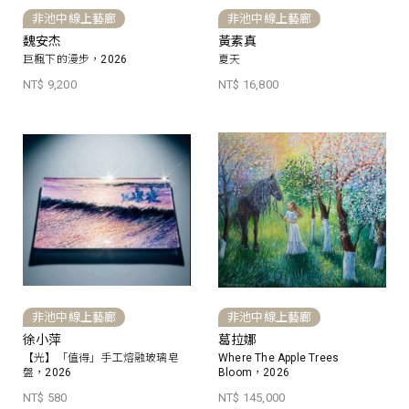
非池中線上藝廊
非池中線上藝廊
魏安杰
黃素真
巨楓下的漫步，2026
夏天
NT$ 9,200
NT$ 16,800
非池中線上藝廊
非池中線上藝廊
徐小萍
葛拉娜
【光】「值得」手工熔融玻璃皂
Where The Apple Trees
盤，2026
Bloom，2026
NT$ 580
NT$ 145,000