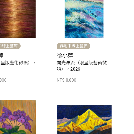
中線上藝廊
非池中線上藝廊
萍
徐小萍
限量版藝術微噴），
向光漂流（限量版藝術微
噴），2026
,800
NT$ 8,800