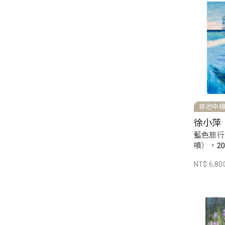
非池中
徐小萍
藍色旅行
噴），20
NT$ 6,80