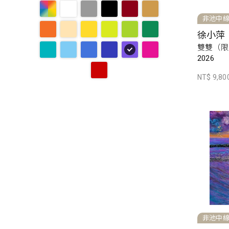
非池中
徐小萍
雙雙（限
2026
NT$ 9,80
非池中