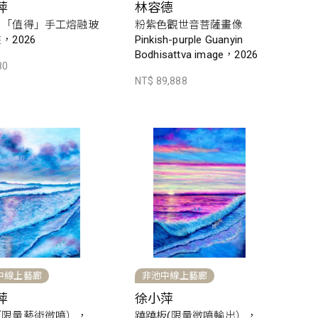
萍
林容德
】「值得」手工熔融玻
粉紫色觀世音菩薩畫像
，2026
Pinkish-purple Guanyin
Bodhisattva image，2026
80
NT$ 89,888
中線上藝廊
非池中線上藝廊
萍
徐小萍
（限量藝術微噴），
蹺蹺板(限量微噴輸出），