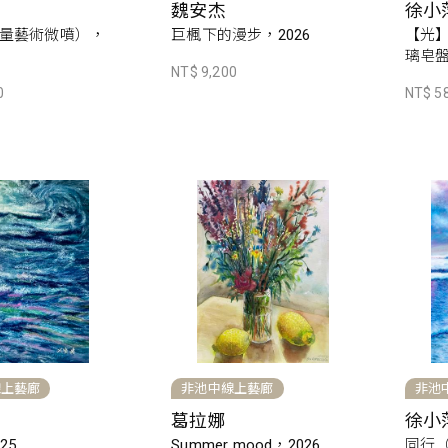
魏安杰
徐小
量藝術微噴），
巨楓下的漫步，2026
【光
璃皂盤
NT$ 9,200
0
NT$ 5
線上藝廊
非池中線上藝廊
非池
葛拉娜
徐小
25
Summer mood，2026
同行