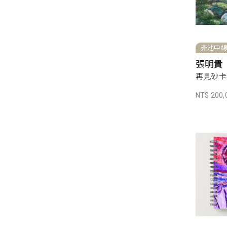
非池中
張明貴
再見砂卡礑
NT$ 200,