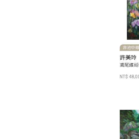
非池中
許美玲
鳶尾繽紛，
NT$ 48,0