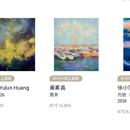
線上藝廊
非池中線上藝廊
非池
ulun Huang
黃素真
徐小
26
風景
兜遊
2026
00
NT$ 16,800
NT$ 8