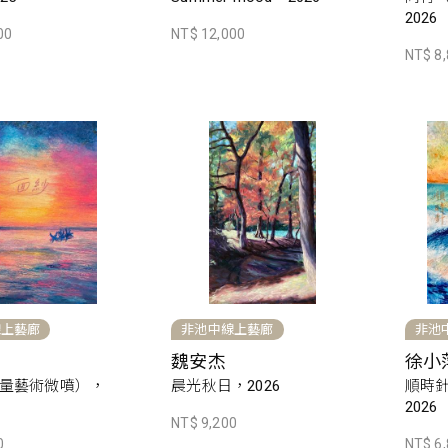
2026
00
NT$ 12,000
NT$ 8
線上藝廊
非池中線上藝廊
非池
魏安杰
徐小
量藝術微噴），
晨光秋日，2026
順時
2026
NT$ 9,200
0
NT$ 6