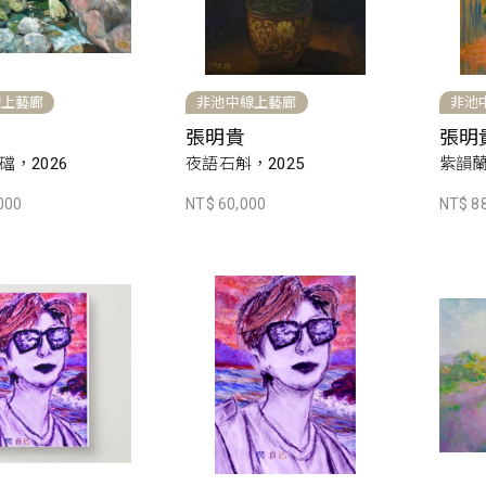
線上藝廊
非池中線上藝廊
非池
張明貴
張明
，2026
夜語石斛，2025
紫韻蘭
000
NT$ 60,000
NT$ 8