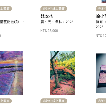
線上藝廊
非池中線上藝廊
非池
魏安杰
徐小
量藝術微噴），
晨、光、楓林，2026
擁有
2026
NT$ 25,000
0
NT$ 1
線上藝廊
非池中線上藝廊
非池