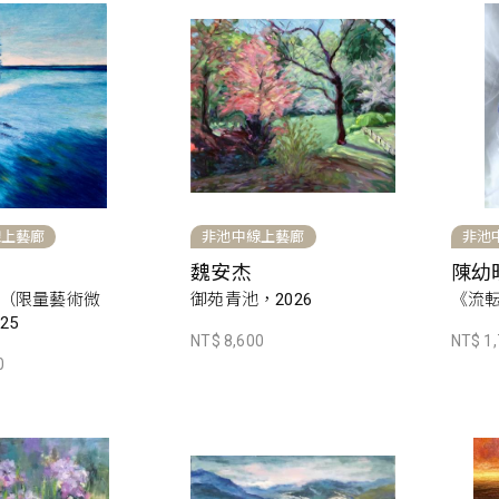
線上藝廊
非池中線上藝廊
非池
魏安杰
陳幼
（限量藝術微
御苑青池，2026
《流転》
25
NT$ 8,600
NT$ 1
0