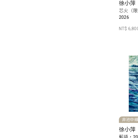
徐小萍
芯火（限
2026
NT$ 6,80
非池中
徐小萍
藍語，20