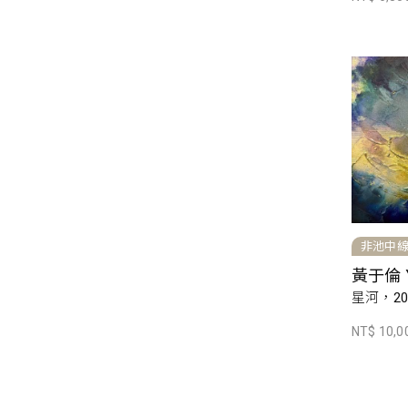
非池中
黃于倫 Y
星河，20
NT$ 10,0