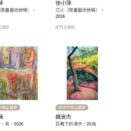
萍
徐小萍
（限量藝術微噴），
芯火（限量藝術微噴），
2026
2,000
NT$ 6,800
中線上藝廊
非池中線上藝廊
薇
魏安杰
、我，2026
巨楓下的漫步，2026