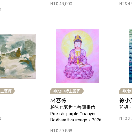
NT$ 48,000
NT$ 4
0
線上藝廊
非池中線上藝廊
非池
林容德
徐小
6
粉紫色觀世音菩薩畫像
藍語，
Pinkish-purple Guanyin
0
NT$ 2
Bodhisattva image，2026
NT$ 89,888