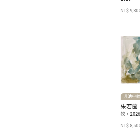
NT$ 9,80
非池中
朱若茵
牧，202
NT$ 8,50