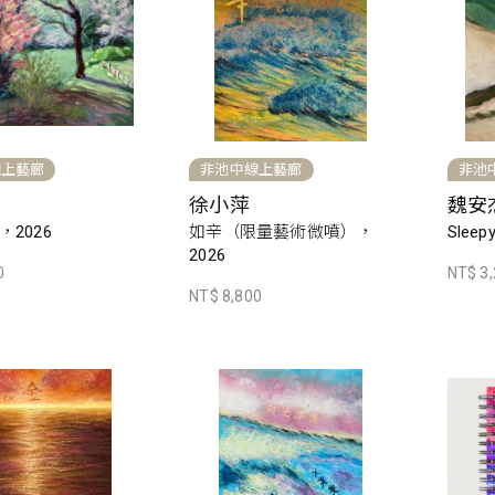
線上藝廊
非池中線上藝廊
非池
徐小萍
魏安
2026
如辛（限量藝術微噴），
Sleep
2026
0
NT$ 3
NT$ 8,800