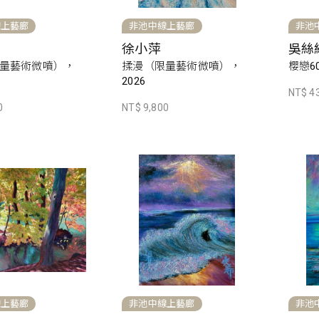
線上藝廊
非池中線上藝廊
非池
徐小萍
吳絲
量藝術微噴），
揉漫（限量藝術微噴），
櫻戀60
2026
NT$ 4
0
NT$ 9,800
線上藝廊
非池中線上藝廊
非池