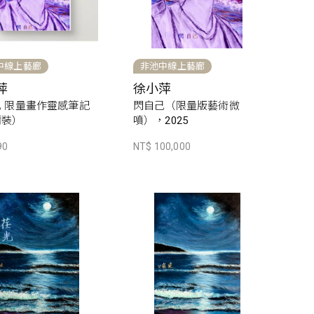
中線上藝廊
非池中線上藝廊
萍
徐小萍
 限量畫作靈感筆記
閃自己（限量版藝術微
精裝）
噴），2025
90
NT$ 100,000