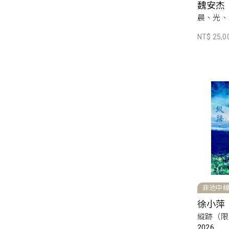
魏安杰
晨、光、
NT$ 25,0
非池中
徐小萍
縱跡（限
2026