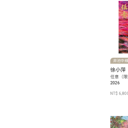
非池中
徐小萍
任意（限
2026
NT$ 6,80