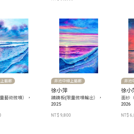
線上藝廊
非池中線上藝廊
非池
徐小萍
徐小
量藝術微噴），
蹺蹺板(限量微噴輸出），
面紗
2025
2026
0
NT$ 9,800
NT$ 6