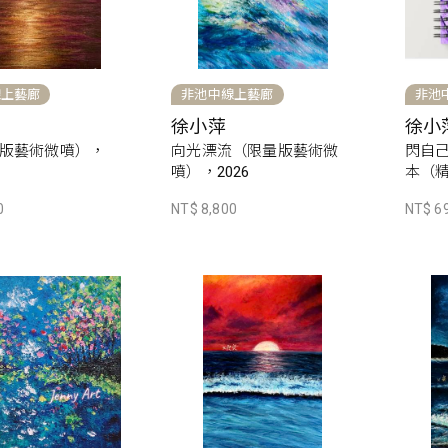
線上藝廊
非池中線上藝廊
非池
徐小萍
徐小
版藝術微噴），
向光漂流（限量版藝術微
閃自己
噴），2026
本（
0
NT$ 8,800
NT$ 6