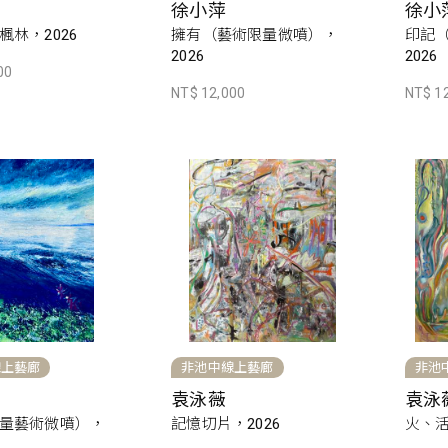
徐小萍
徐小
楓林，2026
擁有（藝術限量微噴），
印記
2026
2026
00
NT$ 12,000
NT$ 1
線上藝廊
非池中線上藝廊
非池
袁泳薇
袁泳
量藝術微噴），
記憶切片，2026
火、活