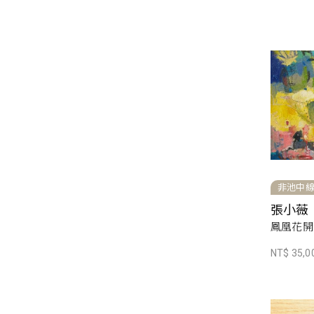
非池中
張小薇
鳳凰花開
NT$ 35,0