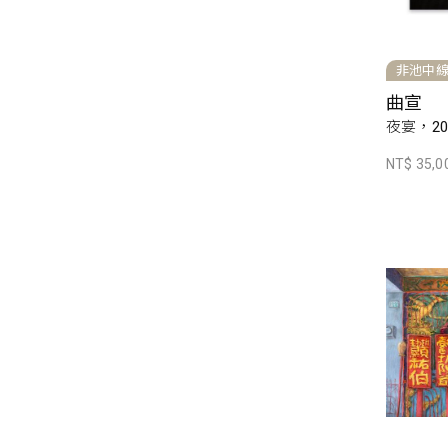
非池中
曲宣
夜宴，20
NT$ 35,0