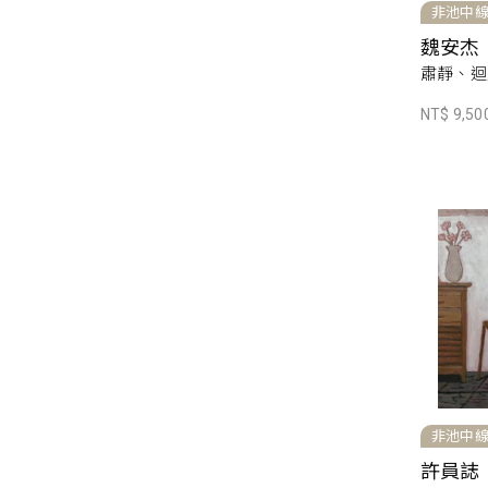
非池中
魏安杰
肅靜、迴避
NT$ 9,50
非池中
許員誌