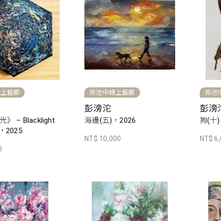
線上藝廊
非池中線上藝廊
非池
彭滂沱
彭滂
 – Blacklight
海邊(五)，2026
狗(十)
l，2025
NT$ 10,000
NT$ 6
0