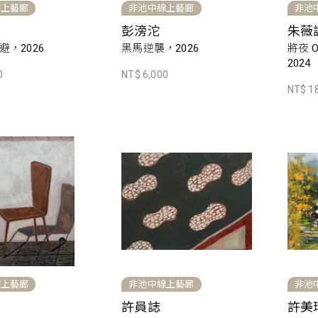
線上藝廊
非池中線上藝廊
非池
彭滂沱
朱薇諺 
，2026
黑馬逆襲，2026
將夜 On
2024
0
NT$ 6,000
NT$ 1
線上藝廊
非池中線上藝廊
非池
許員誌
許美