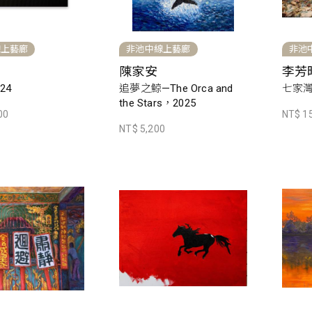
線上藝廊
非池中線上藝廊
非池
陳家安
李芳
24
追夢之鯨—The Orca and
七家灣
the Stars，2025
00
NT$ 1
NT$ 5,200