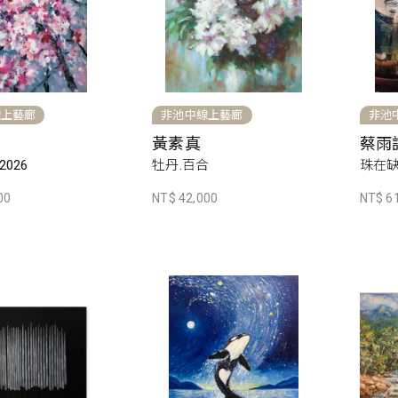
線上藝廊
非池中線上藝廊
非池
黃素真
蔡雨
026
牡丹.百合
珠在缺
00
NT$ 42,000
NT$ 6