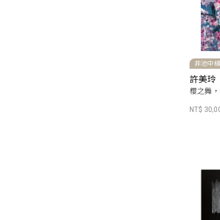
非池中
許美玲
櫻之舞，2
NT$ 30,0