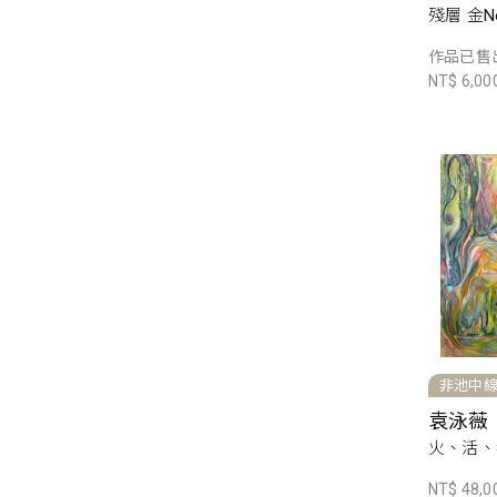
殘層 金No
作品已售
NT$ 6,00
非池中
袁泳薇
火、活、我
NT$ 48,0