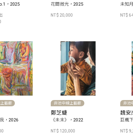
.1，2025
花間微光，2025
未知月
出
NT$ 20,000
NT$ 6
0
線上藝廊
非池中線上藝廊
非池
鄭芝蜨
魏安
，2026
《未末》，2022
巨楓下
00
NT$ 120,000
NT$ 9