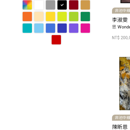
非池中
李淑雯
思 Wonde
NT$ 200,
非池中
陳昕恩