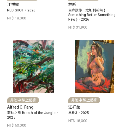
江祥銘
林昕
RED SHOT，2026
生命讚歌– 尤加利新葉 {
Something Better Something
NT$ 18,000
New }，2026
NT$ 31,900
非池中線上藝廊
非池中線上藝廊
Alfred C. Fang
江祥銘
叢林之息 Breath of the Jungle，
黑桃3，2025
2025
NT$ 18,000
NT$ 60,000