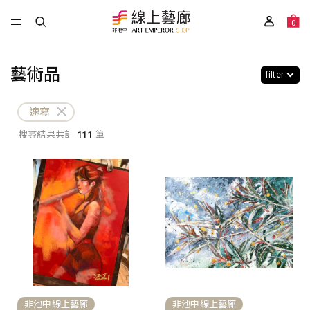
0
藝術品
filter
速寫
搜尋結果共計
111
筆
非池中線上藝廊
非池中線上藝廊