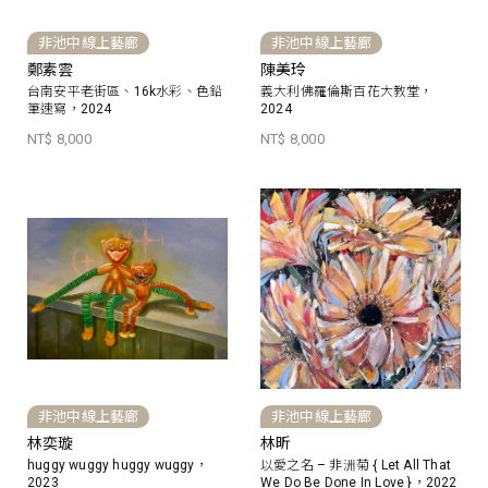
非池中線上藝廊
非池中線上藝廊
鄭素雲
陳美玲
台南安平老街區、16k水彩、色鉛
義大利佛羅倫斯百花大教堂，
筆速寫，2024
2024
NT$ 8,000
NT$ 8,000
非池中線上藝廊
非池中線上藝廊
林奕璇
林昕
huggy wuggy huggy wuggy，
以愛之名 – 非洲菊 { Let All That
2023
We Do Be Done In Love }，2022