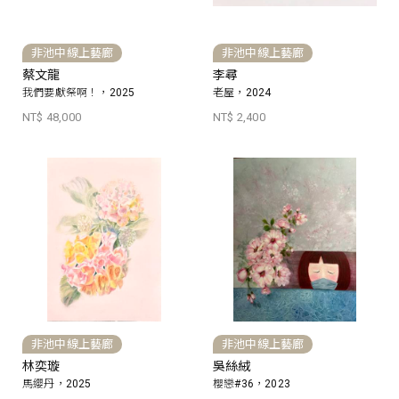
非池中線上藝廊
非池中線上藝廊
蔡文龍
李尋
我們要獻祭啊！，2025
老屋，2024
NT$ 48,000
NT$ 2,400
非池中線上藝廊
非池中線上藝廊
林奕璇
吳絲絨
馬纓丹，2025
櫻戀#36，2023