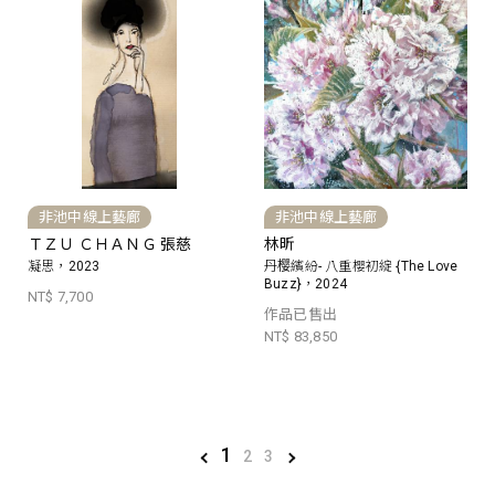
非池中線上藝廊
非池中線上藝廊
ＴＺＵ ＣＨＡＮＧ 張慈
林昕
凝思，2023
丹樱繽紛- 八重櫻初綻 {The Love
Buzz}，2024
NT$ 7,700
作品已售出
NT$ 83,850
1
2
3