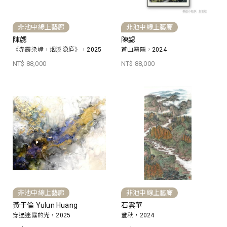
非池中線上藝廊
非池中線上藝廊
陳勰
陳勰
《赤霞染嶂，烟溪隐庐》，2025
蒼山霧隱，2024
NT$ 88,000
NT$ 88,000
非池中線上藝廊
非池中線上藝廊
黃于倫 Yulun Huang
石雲華
穿過迷霧的光，2025
豐秋，2024