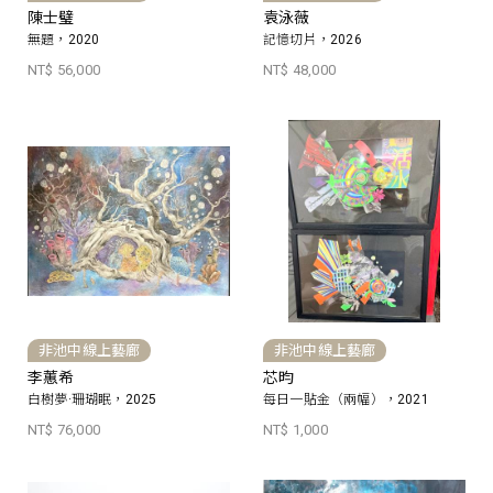
陳士璧
袁泳薇
無題，2020
記憶切片，2026
NT$ 56,000
NT$ 48,000
非池中線上藝廊
非池中線上藝廊
李蕙希
芯昀
白樹夢·珊瑚眠，2025
每日一貼金（兩幅），2021
NT$ 76,000
NT$ 1,000