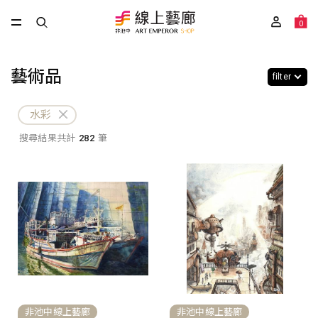
0
藝術品
filter
水彩
搜尋結果共計
282
筆
非池中線上藝廊
非池中線上藝廊