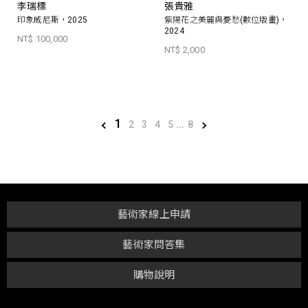
李瑞標
張貴雅
印象威尼斯，2025
紫陽花之美麗與憂愁(數位版畫)，
2024
NT$ 100,000
NT$ 2,000
1
2
3
4
5
...
8
藝術家線上申請
藝術家問答集
購物說明