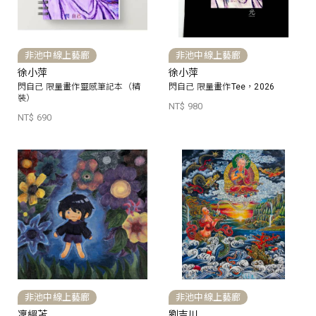
非池中線上藝廊
非池中線上藝廊
徐小萍
徐小萍
閃自己 限量畫作靈感筆記本（精
閃自己 限量畫作Tee，2026
裝）
NT$ 980
NT$ 690
非池中線上藝廊
非池中線上藝廊
凜縕苫
劉吉川