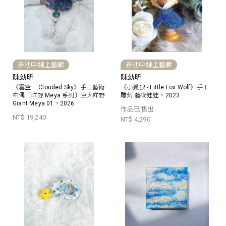
非池中線上藝廊
非池中線上藝廊
陳幼昕
陳幼昕
《雲空 – Clouded Sky》手工藝術
《小狐狼 - Little Fox Wolf》手工
布偶〔咩野 Meya 系列〕巨大咩野
雕刻 藝術娃娃，2023
Giant Meya 01，2026
作品已售出
NT$ 19,240
NT$ 4,290