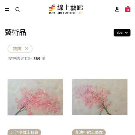
0
藝術品
filter
裝飾
搜尋結果共計
389
筆
非池中線上藝廊
非池中線上藝廊