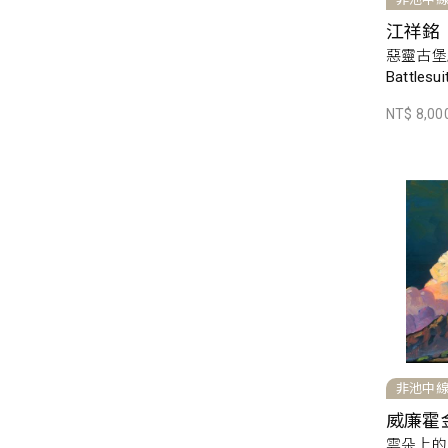
江祥銘
惡靈古堡/ [
Battlesuit
NT$ 8,00
非池中
威廉霍
雲朵上的工藝