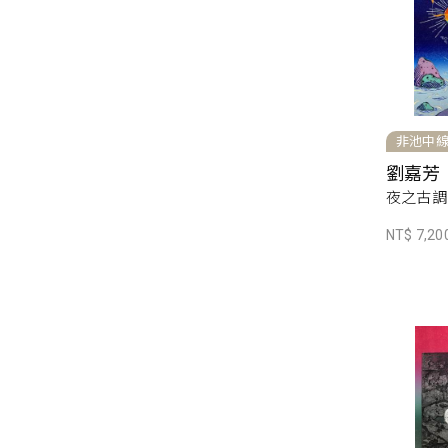
非池中
劉嘉芳
夜之古調，
NT$ 7,20