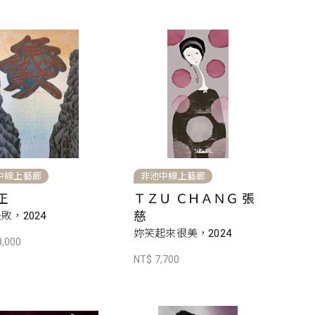
中線上藝廊
非池中線上藝廊
正
ＴＺＵ ＣＨＡＮＧ 張
慈
敗，2024
妳笑起來很美，2024
8,000
NT$ 7,700