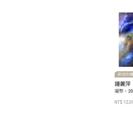
非池中
鍾麗萍
凝聚，20
NT$ 12,0