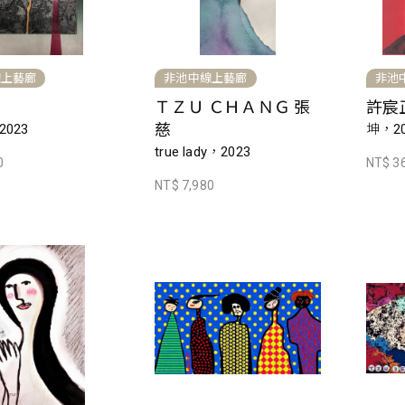
線上藝廊
非池中線上藝廊
非池
ＴＺＵ ＣＨＡＮＧ 張
許宸
慈
023
坤，20
true lady，2023
0
NT$ 3
NT$ 7,980