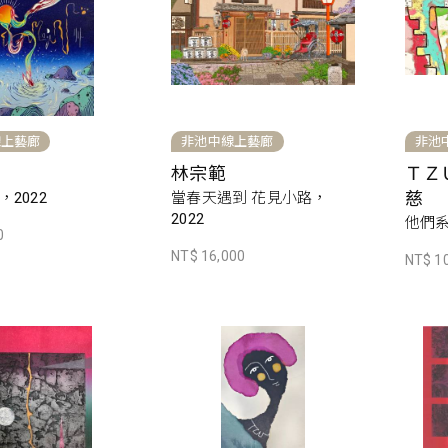
線上藝廊
非池中線上藝廊
非池
林宗範
ＴＺ
慈
2022
當春天遇到 花見小路，
2022
他們系列
0
NT$ 16,000
NT$ 1