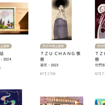
線上藝廊
非池中線上藝廊
非池
話
ＴＺＵ ＣＨＡＮＧ 張
ＴＺ
慈
慈
2024
凝思，2023
他們系
0
NT$ 7,700
NT$ 7