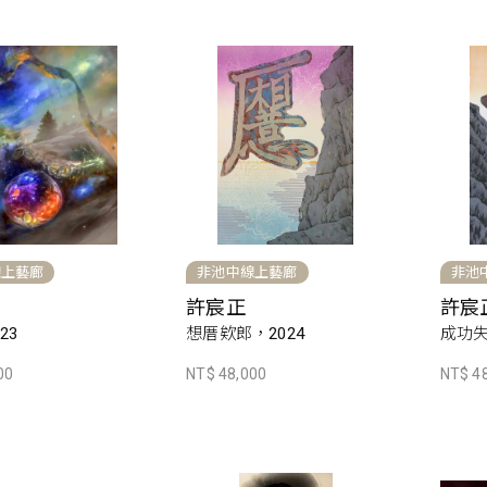
線上藝廊
非池中線上藝廊
非池
許宸正
許宸
23
想厝欸郎，2024
成功失
00
NT$ 48,000
NT$ 4