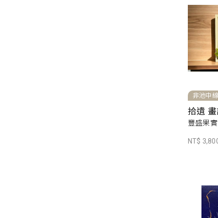
非池中
拾遺 畫
豐盛果實，
NT$ 3,80