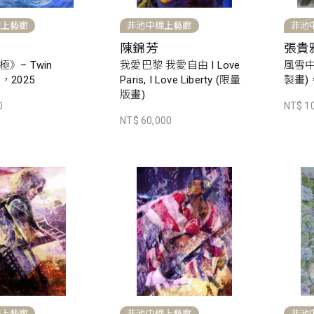
線上藝廊
非池中線上藝廊
非池
陳錦芳
張貴
》– Twin
我愛巴黎 我愛自由 I Love
風雪中
es，2025
Paris, I Love Liberty (限量
製畫)，
版畫)
0
NT$ 1
NT$ 60,000
線上藝廊
非池中線上藝廊
非池