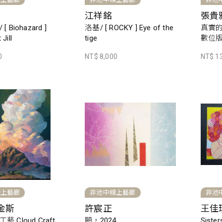
江祥銘
張貴
 Biohazard ]
洛基/ [ ROCKY ] Eye of the
真實的
 Jill
tige
數位版
0
NT$ 8,000
NT$ 1
線上藝廊
非池中線上藝廊
非池
金斯
許宸正
王佳
 Cloud Craft
願，2024
Sister