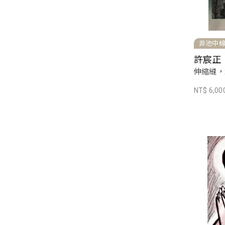
非池中
許宸正
伸縮縫，2
NT$ 6,00