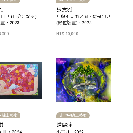
雅
張貴雅
自己 (自分になる)
見與不見面之間，還是想見
畫，2023
(數位版畫)，2023
3,000
NT$ 10,000
中線上藝廊
非池中線上藝廊
琪
鍾麗萍
s III ，2024
小景-1，2022