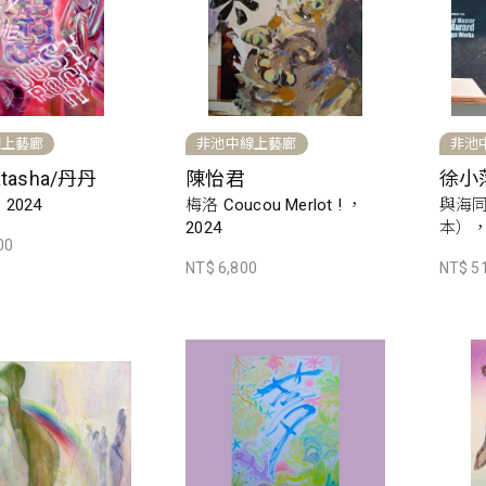
線上藝廊
非池中線上藝廊
非池
tasha/丹丹
陳怡君
徐小
，2024
梅洛 Coucou Merlot ! ，
與海
2024
本），
00
NT$ 6,800
NT$ 5