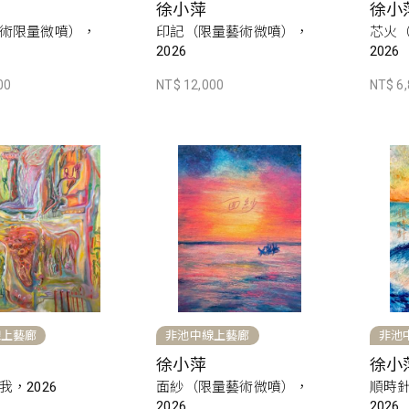
徐小萍
徐小
術限量微噴），
印記（限量藝術微噴），
芯火
2026
2026
00
NT$ 12,000
NT$ 6
線上藝廊
非池中線上藝廊
非池
徐小萍
徐小
，2026
面紗（限量藝術微噴），
順時
2026
2026