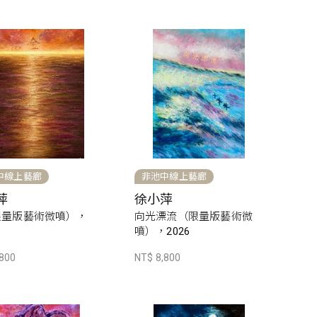
中線上藝廊
非池中線上藝廊
萍
徐小萍
限量版藝術微噴），
向光漂流（限量版藝術微
噴），2026
,800
NT$ 8,800