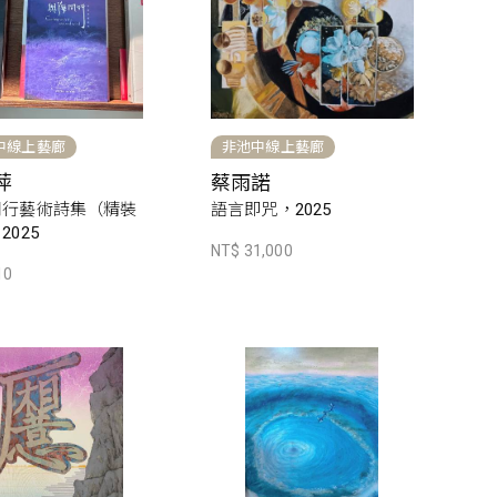
中線上藝廊
非池中線上藝廊
萍
蔡雨諾
同行藝術詩集（精裝
語言即咒，2025
2025
NT$ 31,000
10