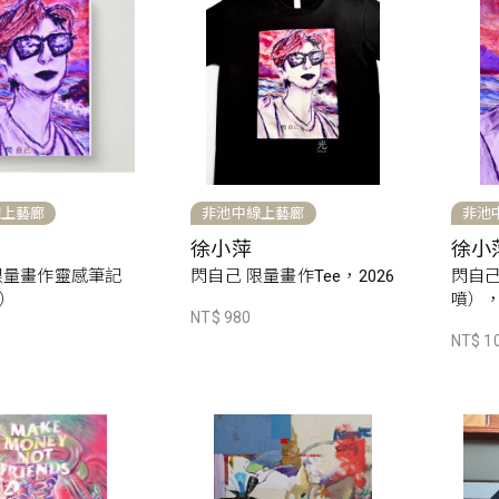
線上藝廊
非池中線上藝廊
非池
徐小萍
徐小
限量畫作靈感筆記
閃自己 限量畫作Tee，2026
閃自
）
噴），
NT$ 980
NT$ 1