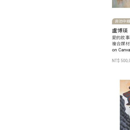
非池中
盧博瑛
愛的故事 L
複合媒材畫布
on Canv
NT$ 500,