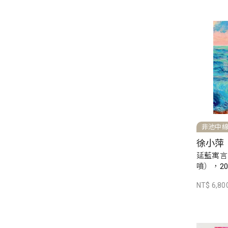
非池中
徐小萍
延藍寓言
噴），20
NT$ 6,80