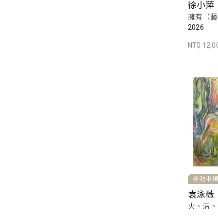
徐小萍
擁有（藝
2026
NT$ 12,0
非池中
袁泳薇
火、活、我