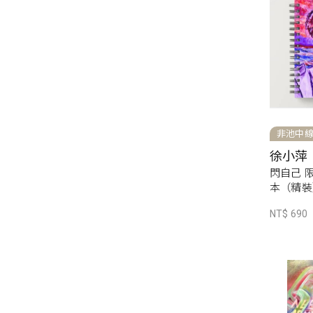
非池中
徐小萍
閃自己 
本（精裝
NT$ 690