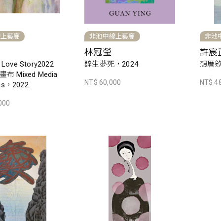
線上藝廊
非池中線上藝廊
非池
林冠瑩
許宸
ove Story2022
醉生夢死，2024
想厝欸
 Mixed Media
NT$ 60,000
NT$ 4
as，2022
000